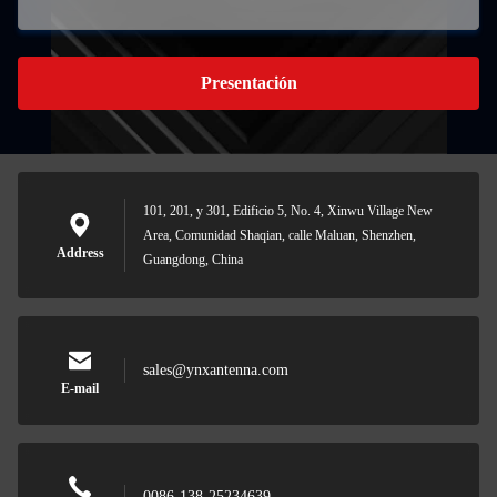
Presentación
101, 201, y 301, Edificio 5, No. 4, Xinwu Village New
Area, Comunidad Shaqian, calle Maluan, Shenzhen,
Address
Guangdong, China
sales@ynxantenna.com
E-mail
0086-138-25234639