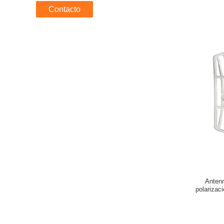
Contacto
Antenn
polarizac