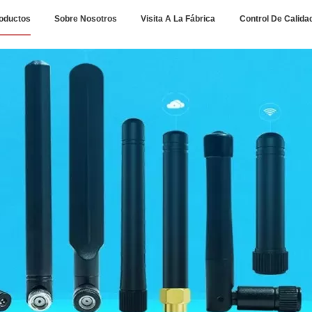
oductos
Sobre Nosotros
Visita A La Fábrica
Control De Calida