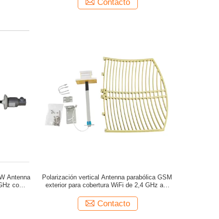
Contacto
0W Antenna
Polarización vertical Antenna parabólica GSM
 GHz con
exterior para cobertura WiFi de 2,4 GHz a 5
GHz
Contacto