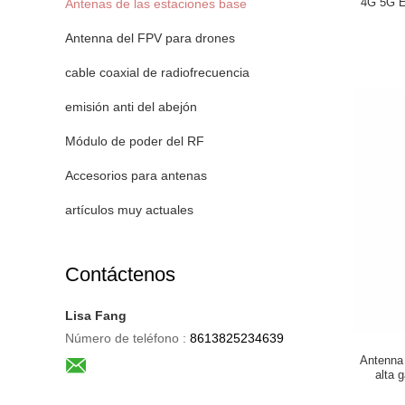
4G 5G E
Antenas de las estaciones base
Antenna del FPV para drones
cable coaxial de radiofrecuencia
emisión anti del abejón
Módulo de poder del RF
Accesorios para antenas
artículos muy actuales
Contáctenos
Lisa Fang
Número de teléfono :
8613825234639
Antenna 
alta 
en