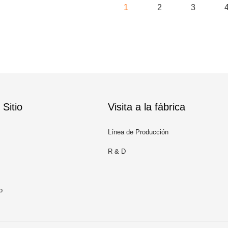
1
2
3
Sitio
Visita a la fábrica
Línea de Producción
R & D
o