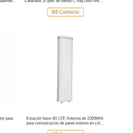
inalámbrico
Caravana 10 pies de banda C Iraq Dish Antena
de satélite
Contacto
or para
Estación base 4G LTE Antenna de 2300MHz
para comunicación de panel externo en color
Greg