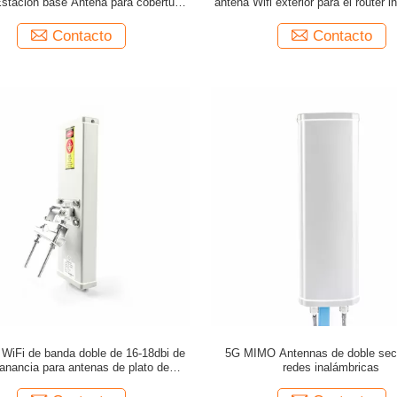
stación base Antena para cobertura
antena Wifi exterior para el router 
extendida
de 5150-5850 MHz
Contacto
Contacto
WiFi de banda doble de 16-18dbi de
5G MIMO Antennas de doble sect
ganancia para antenas de plato de
redes inalámbricas
rutador inalámbrico VSWR≤1.5