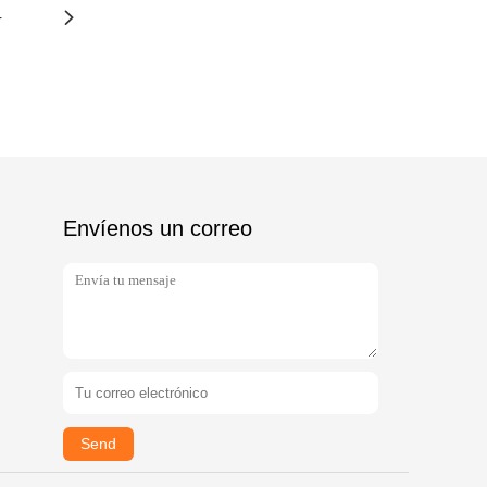
4
Envíenos un correo
Send