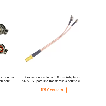
a a Hombre
Duración del cable de 150 mm Adaptador
ón contra
SMA-TS9 para una transferencia óptima de
ayos
señal y una conexión fluida
Contacto