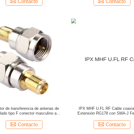
Contacto
Contacto
or de transferencia de antenas de
IPX MHF U.FL RF Cable coaxia
lado tipo F conector masculino a
Extensión RG178 con SMA-J Fe
conector femenino recto
V.S.W.R≤1.5
Contacto
Contacto