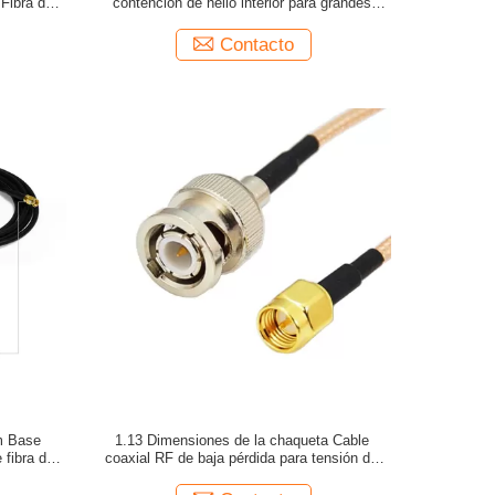
 Fibra de
contención de helio interior para grandes
proyectos
Contacto
m Base
1.13 Dimensiones de la chaqueta Cable
 fibra de
coaxial RF de baja pérdida para tensión de
prueba de chispas de antena 2000V