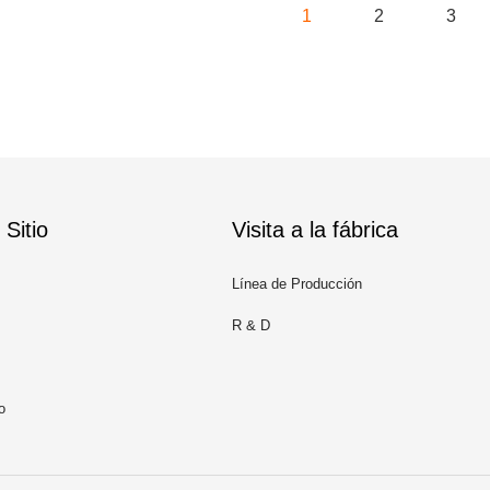
1
2
3
Sitio
Visita a la fábrica
Línea de Producción
R & D
o