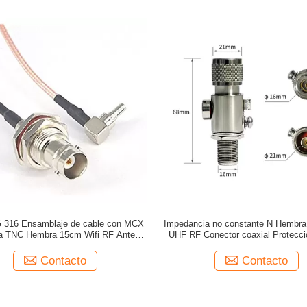
G 316 Ensamblaje de cable con MCX
Impedancia no constante N Hembr
a TNC Hembra 15cm Wifi RF Antena
UHF RF Conector coaxial Protecci
de cable Pigtail
sobretensiones Parador de r
Contacto
Contacto