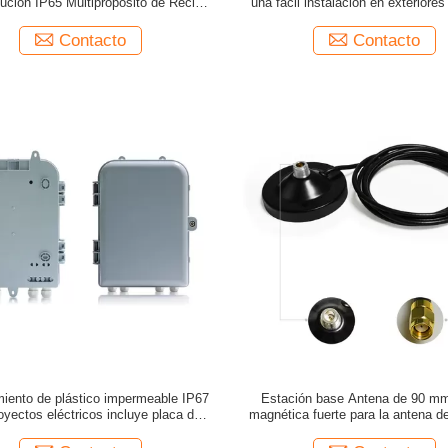
bución IP65 Multipropósito de Recinto
una fácil instalación en exteriores
para la Red 4G
vidrio LoRa antena
Contacto
Contacto
iento de plástico impermeable IP67
Estación base Antena de 90 m
oyectos eléctricos incluye placa de
magnética fuerte para la antena de
montaje y soporte de pared
vidrio