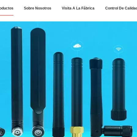
oductos
Sobre Nosotros
Visita A La Fábrica
Control De Calida