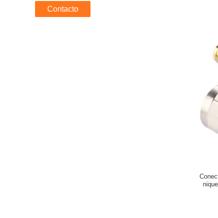
Contacto
Conect
nique