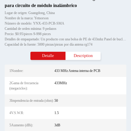
para circuito de módulo inalámbrico
Lugar de origen: Guangdong, China
Nombre de la marca: Yetnorson
Número de modelo: YNX-433-PCB-SMA
Cantidad de orden mínima: 9 pedazos
Precio: $0.95/pieces 9-998 pieces
Detalles de empaquetado: Un producto con una bolsa de PE de 433mhz Panel de bucle magnético Antena de módulo inalámbrico Plac
Capacidad de la fuente: 5000 piezas/piezas por día antena rg174
Detalle
Description
1Nombre:
433 MHz Antena interna de PCB
2Gama de frecuencia
433MHz
(megaciclos):
3Impendencia de entrada (ohm):
50
4V.S.W.R:
1.5
5Aumento (dBi):
3dB