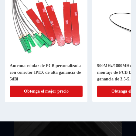
Antenna celular de PCB personalizada
900MHz/1800MHz G
con conector IPEX de alta ganancia de
montaje de PCB Dise
5dBi
ganancia de 3.5-5.5V
suministro
Obtenga el mejor precio
Obtenga el m