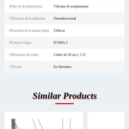
6Tipo de la polarización:
Válvulas de acoplamiento
7Dirección de la radiación:
Omnidireccional
8Duración de la antena (mm):
210m m
9Conecte el tipo:
El SMA-J
10Duración del cable:
Cables de 20 cm y 1.13
11Puerto:
En Shenzhen
Similar Products