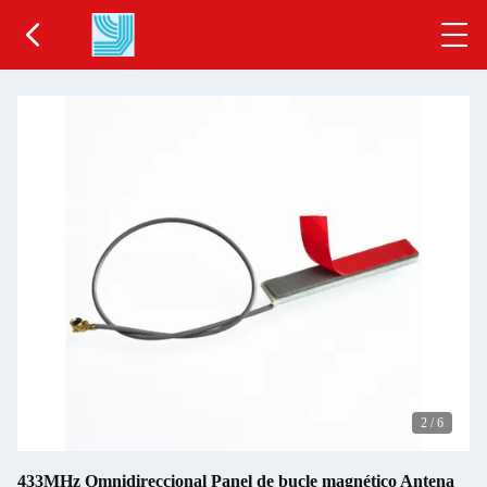
2
/
6
433MHz Omnidireccional Panel de bucle magnético Antena