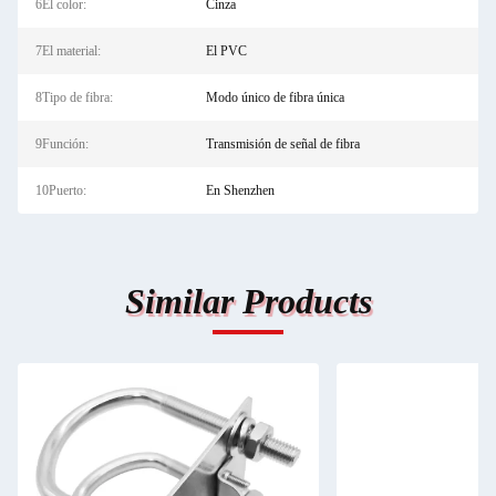
6El color:
Cinza
7El material:
El PVC
8Tipo de fibra:
Modo único de fibra única
9Función:
Transmisión de señal de fibra
10Puerto:
En Shenzhen
Similar Products