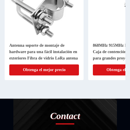
Antenna soporte de montaje de
868MHz 915MHz Rang
hardware para una fácil instalación en
Caja de contención de
exteriores Fibra de vidrio LoRa antena
para grandes proyect
Obtenga el mejor precio
Obtenga el m
Contact