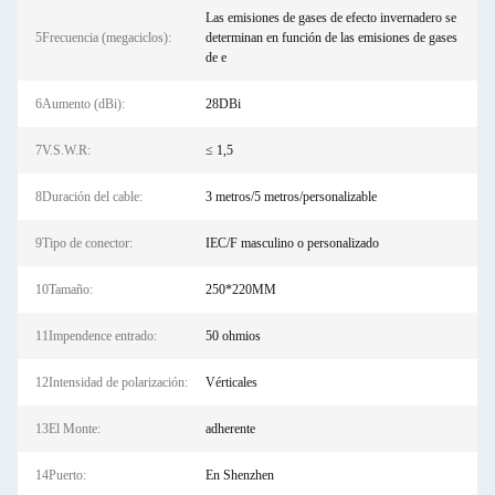
Las emisiones de gases de efecto invernadero se
5Frecuencia (megaciclos):
determinan en función de las emisiones de gases
de e
6Aumento (dBi):
28DBi
7V.S.W.R:
≤ 1,5
8Duración del cable:
3 metros/5 metros/personalizable
9Tipo de conector:
IEC/F masculino o personalizado
10Tamaño:
250*220MM
11Impendence entrado:
50 ohmios
12Intensidad de polarización:
Vérticales
13El Monte:
adherente
14Puerto:
En Shenzhen