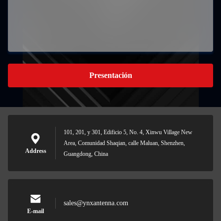
Presentación
101, 201, y 301, Edificio 5, No. 4, Xinwu Village New
Area, Comunidad Shaqian, calle Maluan, Shenzhen,
Address
Guangdong, China
sales@ynxantenna.com
E-mail