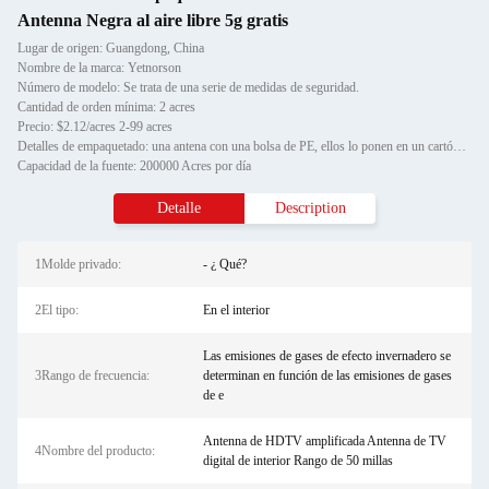
Antenna Negra al aire libre 5g gratis
Lugar de origen: Guangdong, China
Nombre de la marca: Yetnorson
Número de modelo: Se trata de una serie de medidas de seguridad.
Cantidad de orden mínima: 2 acres
Precio: $2.12/acres 2-99 acres
Detalles de empaquetado: una antena con una bolsa de PE, ellos lo ponen en un cartón de Antenna HDTV Indoor Digital Antenna T
Capacidad de la fuente: 200000 Acres por día
Detalle
Description
1Molde privado:
- ¿ Qué?
2El tipo:
En el interior
Las emisiones de gases de efecto invernadero se
3Rango de frecuencia:
determinan en función de las emisiones de gases
de e
Antenna de HDTV amplificada Antenna de TV
4Nombre del producto:
digital de interior Rango de 50 millas