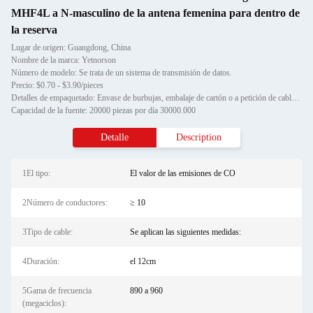
MHF4L a N-masculino de la antena femenina para dentro de
la reserva
Lugar de origen: Guangdong, China
Nombre de la marca: Yetnorson
Número de modelo: Se trata de un sistema de transmisión de datos.
Precio: $0.70 - $3.90/pieces
Detalles de empaquetado: Envase de burbujas, embalaje de cartón o a petición de cable coaxial de cola de trenza
Capacidad de la fuente: 20000 piezas por día 30000.000
Detalle
Description
1El tipo:
El valor de las emisiones de CO
2Número de conductores:
≥ 10
3Tipo de cable:
Se aplican las siguientes medidas:
4Duración:
el 12cm
5Gama de frecuencia
890 a 960
(megaciclos):