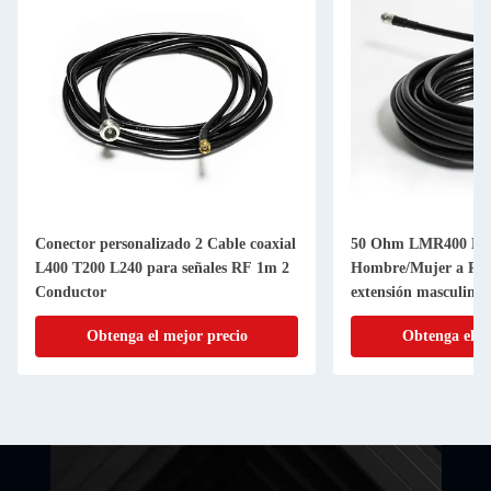
Conector personalizado 2 Cable coaxial
50 Ohm LMR400 N 
L400 T200 L240 para señales RF 1m 2
Hombre/Mujer a RP
Conductor
extensión masculinos
acceso de helio
Obtenga el mejor precio
Obtenga el m