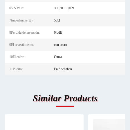
6V.S.W.R:
≤ 1,50 + 0,02f
7Impedancia (Ω):
50Ω
8Pérdida de inserción:
0.6dB
9El revestimiento:
con acero
10El color:
Cinza
11Puerto:
En Shenzhen
Similar Products