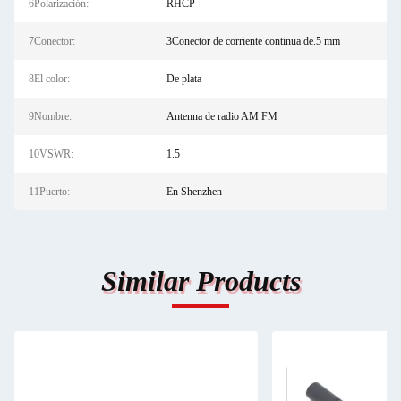
6Polarización:
RHCP
7Conector:
3Conector de corriente continua de.5 mm
8El color:
De plata
9Nombre:
Antenna de radio AM FM
10VSWR:
1.5
11Puerto:
En Shenzhen
Similar Products