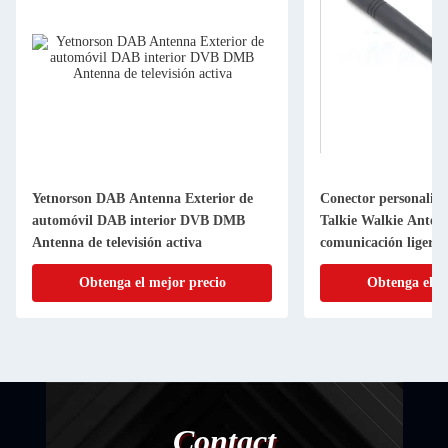
Yetnorson DAB Antenna Exterior de
Conector personali
automóvil DAB interior DVB DMB
Talkie Walkie Antena
Antenna de televisión activa
comunicación ligera 
Obtenga el mejor precio
Obtenga el m
Contact