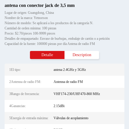
antena con conector jack de 3,5 mm
Lugar de origen: Guangdong, China
Nombre de la marca: Yetnorson
Número de modelo: Se aplicará a los productos de la categoría N.
Cantidad de orden mínima: 100 piezas
Precio: $2.70/pieces 100-9999 pieces
Detalles de empaquetado: Envase de burbujas, embalaje de cartón o a petición
Capacidad de la fuente: 100000 piezas por día Antena de radio FM
Detalle
Description
1El tipo:
antena 2.4GHz y 5GHz
2Antenna de radio FM:
Antenna de radio FM
3Rango de frecuencia:
VHF174-230/UHF470-860 MHz
4Ganancias:
2.15dBi
5Energía de entrada máxima:
Válvulas de acoplamiento