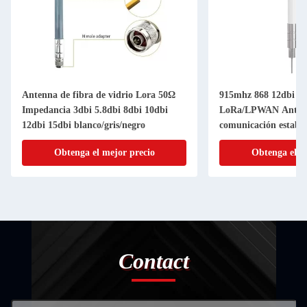
Antenna de fibra de vidrio Lora 50Ω
915mhz 868 12dbi 15
Impedancia 3dbi 5.8dbi 8dbi 10dbi
LoRa/LPWAN Anten
12dbi 15dbi blanco/gris/negro
comunicación estable
Obtenga el mejor precio
Obtenga el m
Contact