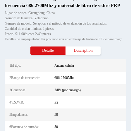
frecuencia 686-2700Mhz y material de fibra de vidrio FRP
Lugar de origen: Guangdong, China
Nombre de la marca: Yetnorson
Número de modelo: Se aplicará el método de evaluación de los resultados.
Cantidad de orden mínima: 2 piezas
Precio: $11.00/pieces 2-49 pieces
Detalles de empaquetado: Un producto con un embalaje de bolsa de PE de base magnética Antenna externa 3G 4G LTE GSM 900mhz An
Detalle
Description
1El tipo:
Antena celular
2Rango de frecuencia:
686-2700Mhz
3Ganancias:
5dBi (por encargo)
4V.S.W.R:
≤2
5Impedancia:
50
6Potencia de entrada:
50