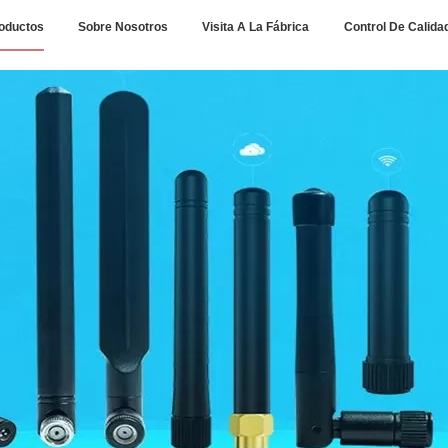
oductos
Sobre Nosotros
Visita A La Fábrica
Control De Calida