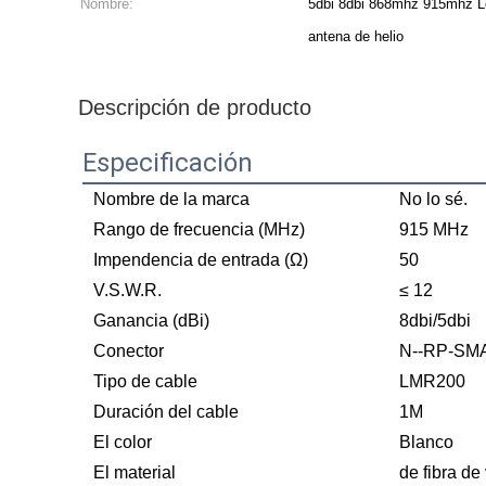
Nombre:
5dbi 8dbi 868mhz 915mhz L
antena de helio
Descripción de producto
Especificación
Nombre de la marca
No lo sé.
Rango de frecuencia (MHz)
915 MHz
Impendencia de entrada (Ω)
50
V.S.W.R.
≤ 12
Ganancia (dBi)
8dbi/5dbi
Conector
N--RP-SMA
Tipo de cable
LMR200
Duración del cable
1M
El color
Blanco
El material
de fibra de 