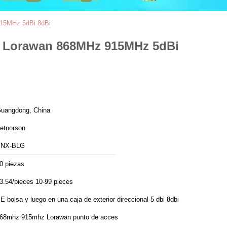
 915MHz 5dBi 8dBi
eso Lorawan 868MHz 915MHz 5dBi
uangdong, China
etnorson
YNX-BLG
0 piezas
3.54/pieces 10-99 pieces
E bolsa y luego en una caja de exterior direccional 5 dbi 8dbi
68mhz 915mhz Lorawan punto de acces