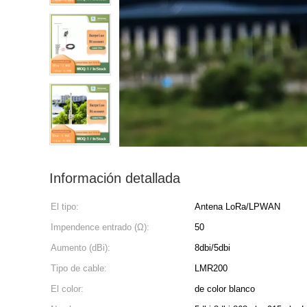
Información detallada
El tipo:
Antena LoRa/LPWAN
Impendence entrado (Ω):
50
Aumento (dBi):
8dbi/5dbi
Tipo de cable:
LMR200
El color:
de color blanco