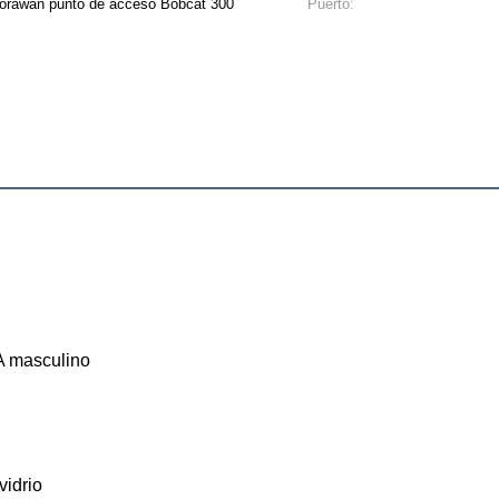
orawan punto de acceso Bobcat 300
Puerto:
 masculino
vidrio