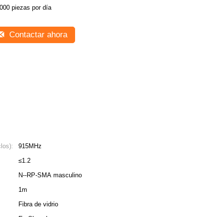
000 piezas por día
Contactar ahora
los):
915MHz
≤1.2
N--RP-SMA masculino
1m
Fibra de vidrio