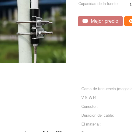
Capacidad de la fuente:
1
Mejor precio
Gama de frecuencia (megacic
V.S.W.R:
Conector:
Duración del cable:
El material: