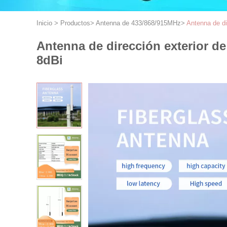
Inicio
>
Productos
>
Antenna de 433/868/915MHz
>
Antenna de di
Antenna de dirección exterior d
8dBi