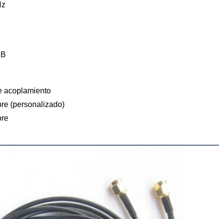
Hz
dB
e acoplamiento
e (personalizado)
re