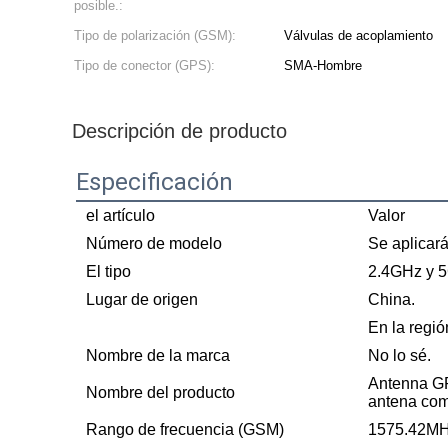
posible.:
Tipo de polarización (GSM):
Válvulas de acoplamiento
Tipo de conector (GPS):
SMA-Hombre
Descripción de producto
Especificación
el artículo
Valor
Número de modelo
Se aplicará
El tipo
2.4GHz y 
Lugar de origen
China.
En la regi
Nombre de la marca
No lo sé.
Antenna G
Nombre del producto
antena co
Rango de frecuencia (GSM)
1575.42MH