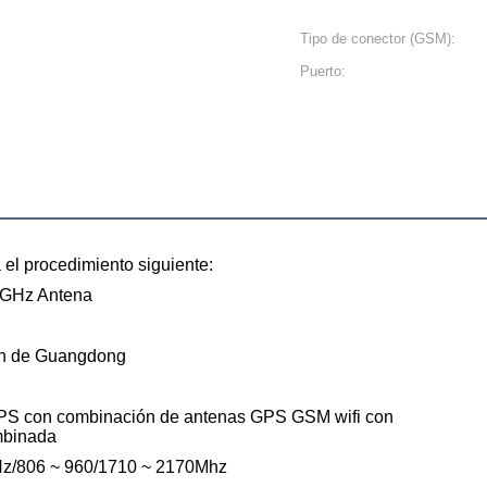
Tipo de conector (GSM):
Puerto:
 el procedimiento siguiente:
5GHz Antena
ón de Guangdong
PS con combinación de antenas GPS GSM wifi con
mbinada
z/806 ~ 960/1710 ~ 2170Mhz