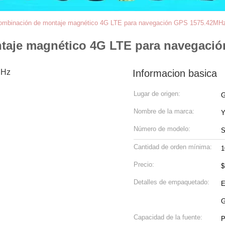
ombinación de montaje magnético 4G LTE para navegación GPS 1575.42MH
taje magnético 4G LTE para navegaci
Informacion basica
Lugar de origen:
G
Nombre de la marca:
Y
Número de modelo:
S
Cantidad de orden mínima:
1
Precio:
$
Detalles de empaquetado:
E
G
Capacidad de la fuente:
P