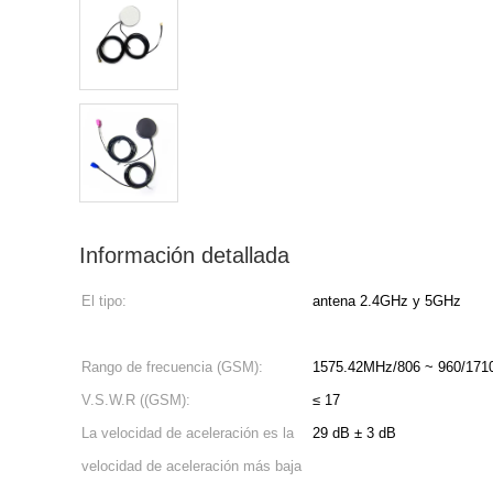
Información detallada
El tipo:
antena 2.4GHz y 5GHz
Rango de frecuencia (GSM):
1575.42MHz/806 ~ 960/171
V.S.W.R ((GSM):
≤ 17
La velocidad de aceleración es la
29 dB ± 3 dB
velocidad de aceleración más baja