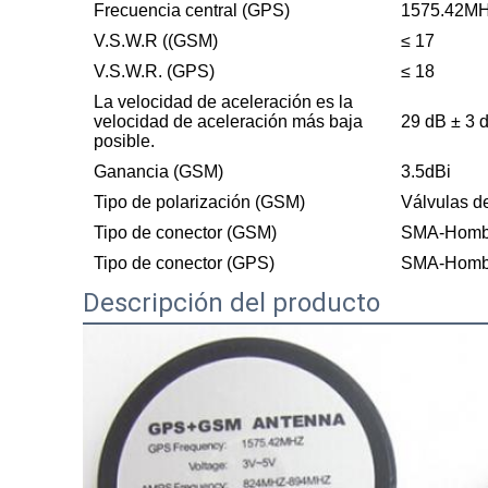
Frecuencia central (GPS)
1575.42M
V.S.W.R ((GSM)
≤ 17
V.S.W.R. (GPS)
≤ 18
La velocidad de aceleración es la
velocidad de aceleración más baja
29 dB ± 3 
posible.
Ganancia (GSM)
3.5dBi
Tipo de polarización (GSM)
Válvulas d
Tipo de conector (GSM)
SMA-Hombr
Tipo de conector (GPS)
SMA-Homb
Descripción del producto