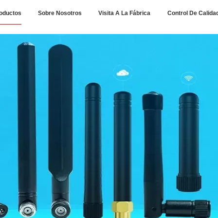
oductos
Sobre Nosotros
Visita A La Fábrica
Control De Calida