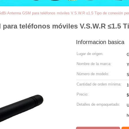
dBi Antenna GSM para teléfonos móviles V.S.W.R ≤1.5 Tipo de conexión pe
para teléfonos móviles V.S.W.R ≤1.5 T
Informacion basica
Lugar de origen:
G
Nombre de la marca:
Y
Número de modelo:
S
Cantidad de orden mínima:
1
Precio:
$
Detalles de empaquetado:
U
h