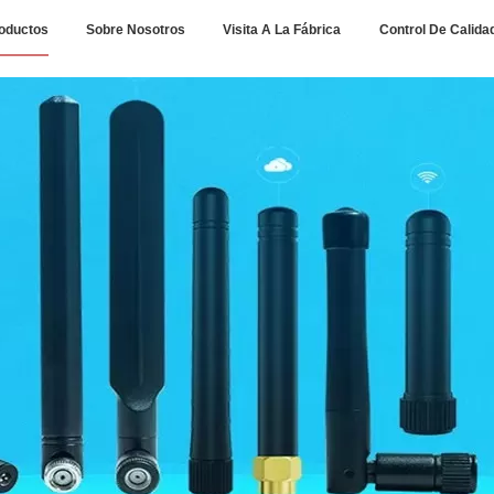
oductos
Sobre Nosotros
Visita A La Fábrica
Control De Calida