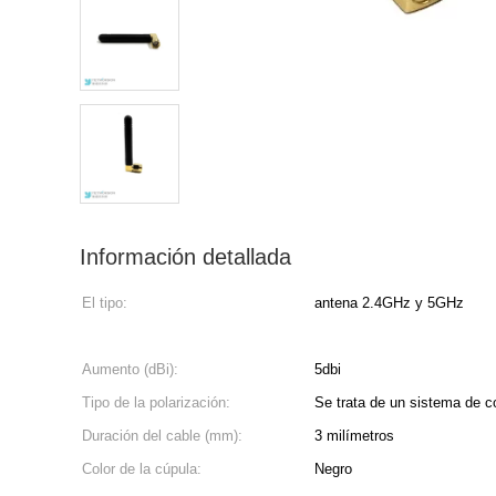
Información detallada
El tipo:
antena 2.4GHz y 5GHz
Aumento (dBi):
5dbi
Tipo de la polarización:
Se trata de un sistema de co
Duración del cable (mm):
3 milímetros
Color de la cúpula:
Negro