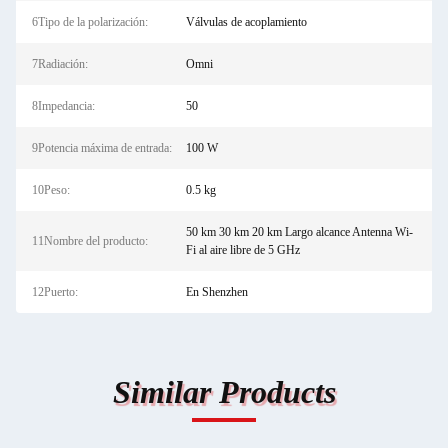
6Tipo de la polarización:
Válvulas de acoplamiento
7Radiación:
Omni
8Impedancia:
50
9Potencia máxima de entrada:
100 W
10Peso:
0.5 kg
50 km 30 km 20 km Largo alcance Antenna Wi-
11Nombre del producto:
Fi al aire libre de 5 GHz
12Puerto:
En Shenzhen
Similar Products