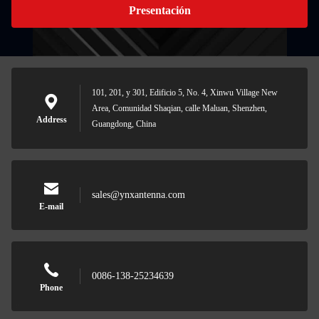
Presentación
101, 201, y 301, Edificio 5, No. 4, Xinwu Village New
Area, Comunidad Shaqian, calle Maluan, Shenzhen,
Address
Guangdong, China
sales@ynxantenna.com
E-mail
0086-138-25234639
Phone