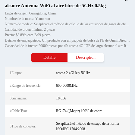
alcance Antenna WiFi al aire libre de 5GHz 0.5kg
Lugar de origen: Guangdong, China
Nombre de la marca: Yetnorson
Número de modelo: Se aplicará el método de cálculo de las emisiones de gases de efecto invernadero.
Cantidad de orden mínima: 2 piezas
Precio: $8.89/pieces 2-99 pieces
Detalles de empaquetado: Un producto con un paquete de bolsa de PE de Omni Directional Dual Dand 50 Km Long Range External Bo
Capacidad de la fuente: 20000 piezas por día antena 4G LTE de largo alcance al aire libre
Detalle
Description
1El tipo:
antena 2.4GHz y 5GHz
2Rango de frecuencia:
600-6000MHz
3Ganancias:
18 dBi
4Cable Tyoe:
RG174 ((Mejor) 100% de cobre
Se aplicará el método de ensayo de la norma
5Tipo de conector:
ISO/IEC 1704:2008.