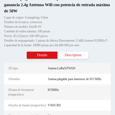
ganancia 2.4g Antenna Wifi con potencia de entrada máxima
de 50W
Lugar de origen: Guangdong, China
Nombre de la marca: yetnorson
Número de modelo: Enx09-10
Cantidad de orden mínima: 100 piezas
Precio: $3.12/pieces 100-499 pieces
Detalles de empaquetado: 1 piezas de fábrica Directamente 3.5dBi Antena 915MHz Plegable Dipolar Antenna Interior 915MHz Plega
Capacidad de la fuente: 20000 piezas por día 600.000 por mes
Detalle
Description
1El tipo:
Antena LoRa/LPWAN
2Nombre:
Antena plegable para interiores de 915 MHz
3Gama de frecuencia
915MHz
(megaciclos):
4Ancho de banda (megaciclos):
V56/U392