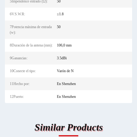
5Impendence entrado (Ω):
50
6V.S.W.R:
≤1.8
7Potencia máxima de entrada
50
(w):
8Duración de la antena (mm):
106,0 mm
9Ganancias:
3.5dBi
10Conecte el tipo:
Varón de N
11Hecho por:
En Shenzhen
12Puerto:
En Shenzhen
Similar Products