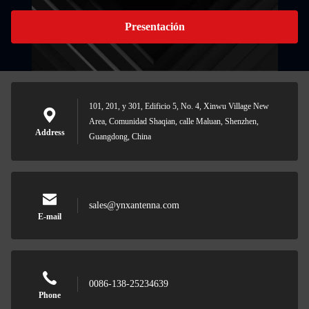
Presentación
101, 201, y 301, Edificio 5, No. 4, Xinwu Village New
Area, Comunidad Shaqian, calle Maluan, Shenzhen,
Address
Guangdong, China
sales@ynxantenna.com
E-mail
0086-138-25234639
Phone