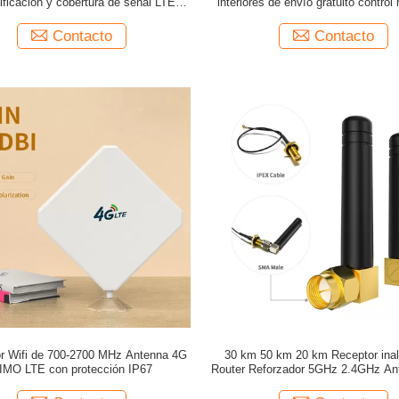
ificación y cobertura de señal LTE en
interiores de envío gratuito control
interiores
rotación digital HDTV antena de t
Contacto
Contacto
r Wifi de 700-2700 MHz Antenna 4G
30 km 50 km 20 km Receptor ina
IMO LTE con protección IP67
Router Reforzador 5GHz 2.4GHz An
para el exterior