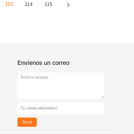
113
114
115
Envíenos un correo
Send