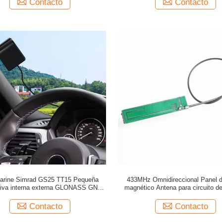
Contacto
Contacto
arine Simrad GS25 TT15 Pequeña
433MHz Omnidireccional Panel d
ctiva interna externa GLONASS GNSS
magnético Antena para circuito d
Antena GPS
inalámbrico
Contacto
Contacto