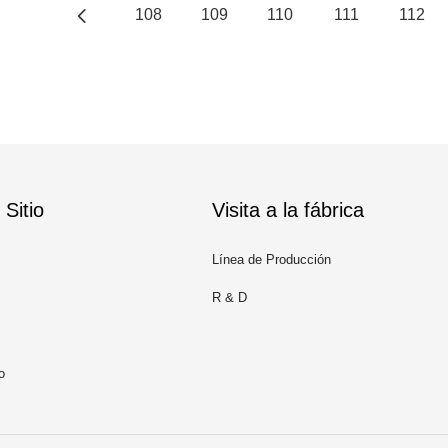
108
109
110
111
112
Sitio
Visita a la fábrica
Línea de Producción
R & D
o