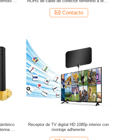
 remoto de
ROHS de cable de conector femenino a MCX
elevisión
para una señal superior
Contacto
lámbrico
Receptor de TV digital HD 1080p interior con
tenna WiFi
montaje adherente