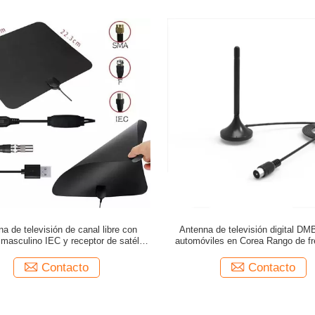
a de televisión de canal libre con
Antenna de televisión digital DM
masculino IEC y receptor de satélite
automóviles en Corea Rango de fr
en caja de embalaje
VHF174-230/UHF470-862M
Contacto
Contacto