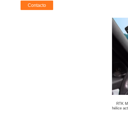
Contacto
RTK M
hélice a