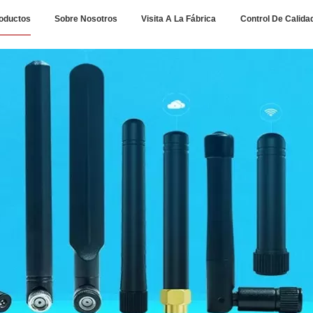
oductos
Sobre Nosotros
Visita A La Fábrica
Control De Calida